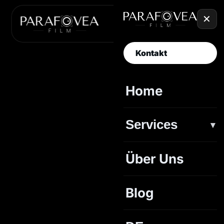
✕
Kontakt
Home
Services
Schnitt
Über Uns
Grading
Blog
Sound Design
VFX und Titel