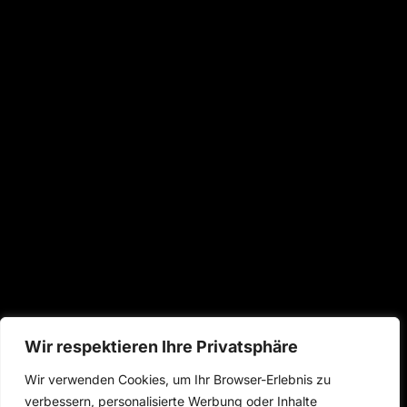
Wir respektieren Ihre Privatsphäre
Get In Touch
Services
Quick
Wir verwenden Cookies, um Ihr Browser-Erlebnis zu
Links
Bad Homburg vor
Schnitt
verbessern, personalisierte Werbung oder Inhalte
der Höhe
Home