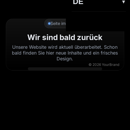
DE
2D Animation
DE
3D Animation
Seite im Aufbau
EN
Wir sind bald zurück
3D Fotodesign
Unsere Website wird aktuell überarbeitet. Schon
Markenbildung
bald finden Sie hier neue Inhalte und ein frisches
Design.
Webdesign
©
2026
YourBrand
Bildbearbeitung